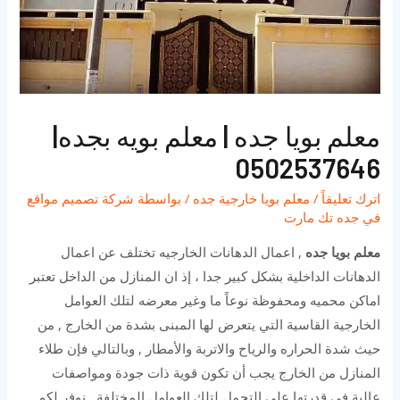
معلم بويا جده | معلم بويه بجده|
0502537646
اترك تعليقاً
/
معلم بويا خارجية جده
/ بواسطة
شركة تصميم مواقع
في جده تك مارت
معلم بويا جده
, اعمال الدهانات الخارجيه تختلف عن اعمال
الدهانات الداخلية بشكل كبير جدا ، إذ ان المنازل من الداخل تعتبر
اماكن محميه ومحفوظة نوعاً ما وغير معرضه لتلك العوامل
الخارجية القاسية التي يتعرض لها المبنى بشدة من الخارج , من
حيث شدة الحراره والرياح والاتربة والأمطار , وبالتالي فإن طلاء
المنازل من الخارج يجب أن تكون قوية ذات جودة ومواصفات
عالية في قدرتها على التحمل لتلك العوامل المختلفة , نوفر لكم