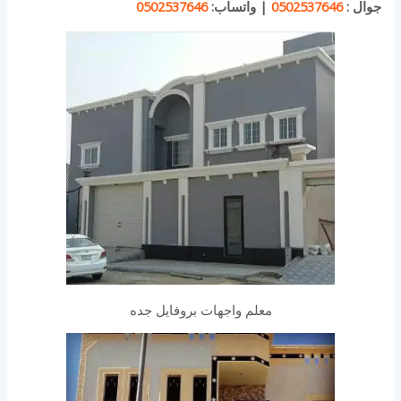
جوال :
0502537646
|
واتساب:
0502537646
معلم واجهات بروفايل جده