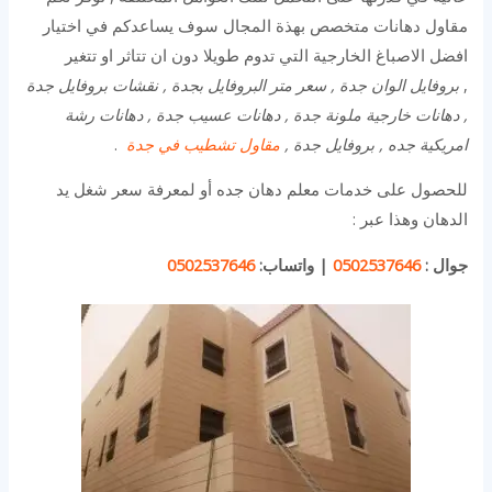
مقاول دهانات متخصص بهذة المجال سوف يساعدكم في اختيار
افضل الاصباغ الخارجية التي تدوم طويلا دون ان تتاثر او تتغير
,
بروفايل الوان جدة , سعر متر البروفايل بجدة , نقشات بروفايل جدة
, دهانات خارجية ملونة جدة , دهانات عسيب جدة , دهانات رشة
امريكية جده , بروفايل جدة ,
مقاول تشطيب في جدة
.
للحصول على خدمات معلم دهان جده أو لمعرفة سعر شغل يد
الدهان وهذا عبر :
جوال :
0502537646
|
واتساب:
0502537646