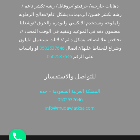
دهانات خارجيه/ جرفيتو /بروفايل/ رشه تكشر ناعم /
رشه تكشر خشن/ اترميمات بشكل عام//نعالج الرطوبه
ولملوحه ونستخدم الابكسي ولبودره والحرق //وشغلنا
مضمون دقه في الموعيد وتنفيذ في الوقت المحدد //
نحافض علا انضافه بشكل دائم //الاثاث نستعمل انايلون
وشراع للحفاظ عليها// اتصال
0502537646
او واتساب
على الرقم
0502537646
للتواصل والاستفسار
المملكة العربية السعودية – جده
0502537646
info@muqawlatksa.com