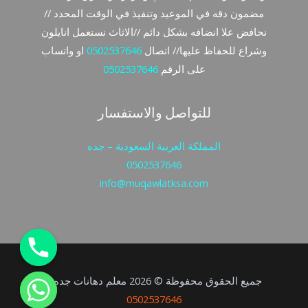
مضمون دقه في الموعيد وتنفيذ في الوقت المحدد //
نحافض علا انضافه بشكل دائم //الاثاث نستعمل انايلون
وشراع للحفاظ عليها// اتصال
0502537646
او واتساب
على الرقم
0502537646
للتواصل والاستفسار
المملكة العربية السعودية – جده
0502537646
info@muqawlatksa.com
جميع الحقوق محفوظة © 2026 معلم دهانات جده -
0502537646