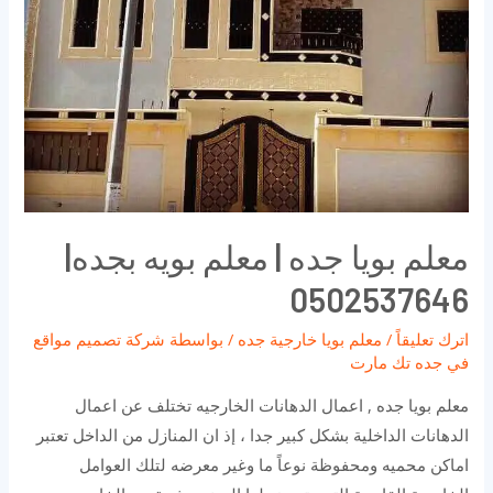
معلم بويا جده | معلم بويه بجده|
0502537646
اترك تعليقاً
/
معلم بويا خارجية جده
/ بواسطة
شركة تصميم مواقع
في جده تك مارت
معلم بويا جده , اعمال الدهانات الخارجيه تختلف عن اعمال
الدهانات الداخلية بشكل كبير جدا ، إذ ان المنازل من الداخل تعتبر
اماكن محميه ومحفوظة نوعاً ما وغير معرضه لتلك العوامل