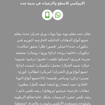
الايبوكسي للاسطح والارضيات في مدينة جده
دهان جده معلم بويه بويا بويات ورق جدران جده/ معلم
جميع أنواع الدهانات الداخليه الخارجيه /ابوريم فني
ديكورات جده///عماير /قصور/ فلل/ شقق /مكاتب/
ديكورات داخليه/ روعه/ ابداع/ ورود/ روشان/ سفنجه
بحريه/ فريزي/ استيكو/ فلفت / تعتيق/ ترخيم/ شموه/
خيال/ شبيه الخيال/ مخمل/ مكسيكي/ لمست ابداع/
جميع أنواع ورق الجدران/ امريكي/ ايطالي/ كوري/
صيني/ تركي/ ومناضر طبيعيه/ 3D/جميع أنواع البويا
العادي/ نصه لمعه/ ربع لمعه/ لمعه كامل/ مطفي/
دهانات خارجيه/ جرفيتو /بروفايل/ رشه تكشر ناعم /
رشه تكشر خشن/ اترميمات بشكل عام//نعالج الرطوبه
ولملوحه ونستخدم الابكسي ولبودره والحرق //وشغلنا