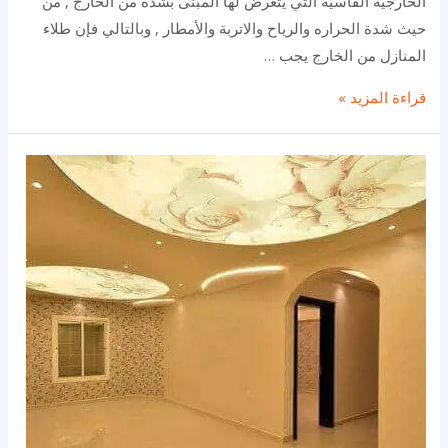
الخارجية القاسية التي يتعرض لها المبنى بشدة من الخارج , من
حيث شدة الحراره والرياح والاتربة والأمطار , وبالتالي فإن طلاء
المنازل من الخارج يجب …
معلم
قراءة المزيد »
بويا
جده
|
معلم
بويه
بجده|
0502537646